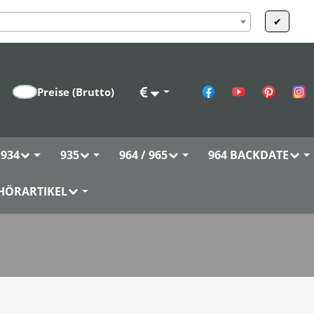
✔
Preise (
Brutto
)
korb
934
935
964 / 965
964 BACKDATE
HÖRARTIKEL