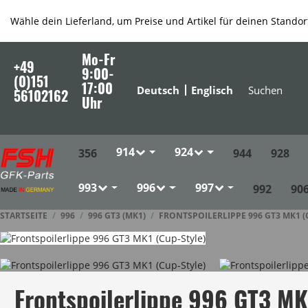
Wähle dein Lieferland, um Preise und Artikel für deinen Standor
Mo-Fr
+49
9:00-
(0)151
17:00
Deutsch
Englisch
56102162
Uhr
914
924
356
944
928
993
996
997
992
906
STARTSEITE
996
996 GT3 (MK1)
FRONTSPOILERLIPPE 996 GT3 MK1 (
Frontspoilerlippe 996 GT3 MK