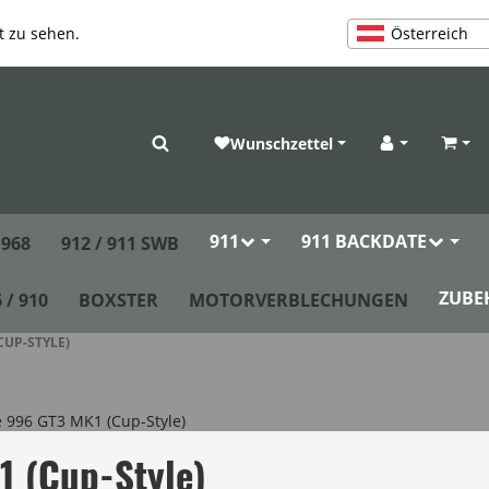
Österreich
t zu sehen.
Wunschzettel
Anmelden
Waren
911
911 BACKDATE
968
912 / 911 SWB
ZUBE
 / 910
BOXSTER
MOTORVERBLECHUNGEN
CUP-STYLE)
1 (Cup-Style)