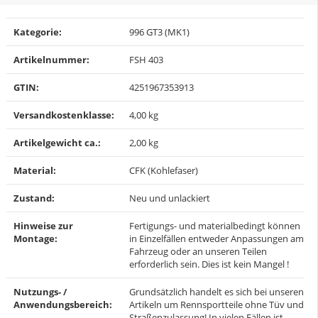
Produkteigenschaft
Wert
Kategorie:
996 GT3 (MK1)
Artikelnummer:
FSH 403
GTIN:
4251967353913
Versandkostenklasse‍:
4,00 kg
Artikelgewicht ca.‍:
2,00
kg
Material‍:
CFK (Kohlefaser)
Zustand‍:
Neu und unlackiert
Hinweise zur
Fertigungs- und materialbedingt können
Montage‍:
in Einzelfällen entweder Anpassungen am
Fahrzeug oder an unseren Teilen
erforderlich sein. Dies ist kein Mangel !
Nutzungs- /
Grundsätzlich handelt es sich bei unseren
Anwendungsbereich‍:
Artikeln um Rennsportteile ohne Tüv und
Straßenzulassung! In vielen Fällen ist